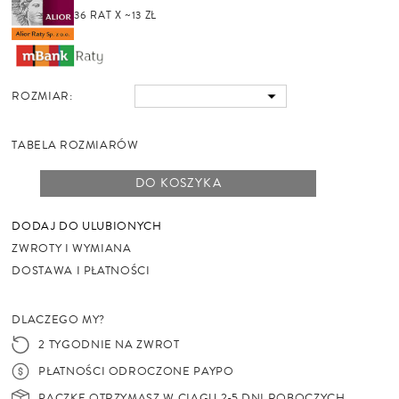
36 RAT X ~13 ZŁ
ROZMIAR:
TABELA ROZMIARÓW
DO KOSZYKA
DODAJ DO ULUBIONYCH
ZWROTY I WYMIANA
DOSTAWA I PŁATNOŚCI
DLACZEGO MY?
2 TYGODNIE NA ZWROT
PŁATNOŚCI ODROCZONE PAYPO
PACZKĘ OTRZYMASZ W CIĄGU 2-5 DNI ROBOCZYCH