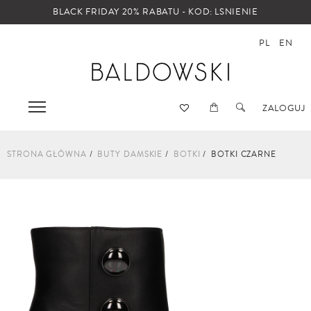
BLACK FRIDAY 20% RABATU - KOD: LSNIENIE
PL
EN
ZALOGUJ
STRONA GŁÓWNA
BUTY DAMSKIE
BOTKI
BOTKI CZARNE