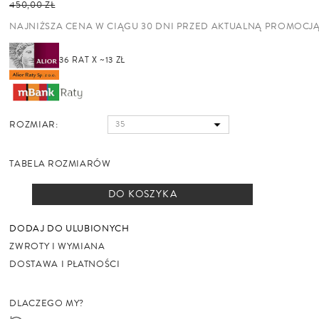
450,00 ZŁ
NAJNIŻSZA CENA W CIĄGU 30 DNI PRZED AKTUALNĄ PROMOCJ
36 RAT X ~13 ZŁ
ROZMIAR:
TABELA ROZMIARÓW
DO KOSZYKA
DODAJ DO ULUBIONYCH
ZWROTY I WYMIANA
DOSTAWA I PŁATNOŚCI
DLACZEGO MY?