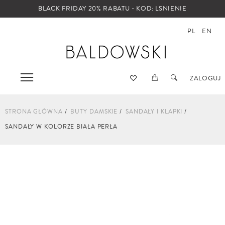
BLACK FRIDAY 20% RABATU - KOD: LSNIENIE
PL
EN
ZALOGUJ
STRONA GŁÓWNA
BUTY DAMSKIE
SANDAŁY I KLAPKI
SANDAŁY W KOLORZE BIAŁA PERŁA