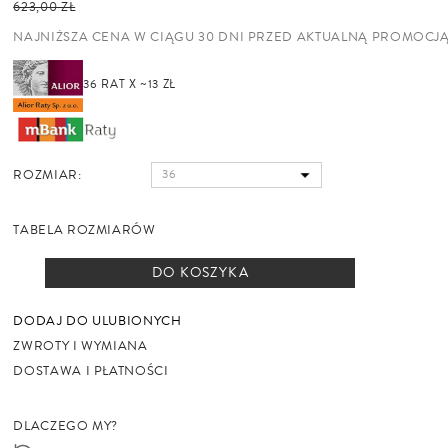
623,00 ZŁ
NAJNIŻSZA CENA W CIĄGU 30 DNI PRZED AKTUALNĄ PROMOCJ
36 RAT X ~13 ZŁ
ROZMIAR:
TABELA ROZMIARÓW
DO KOSZYKA
DODAJ DO ULUBIONYCH
ZWROTY I WYMIANA
DOSTAWA I PŁATNOŚCI
DLACZEGO MY?