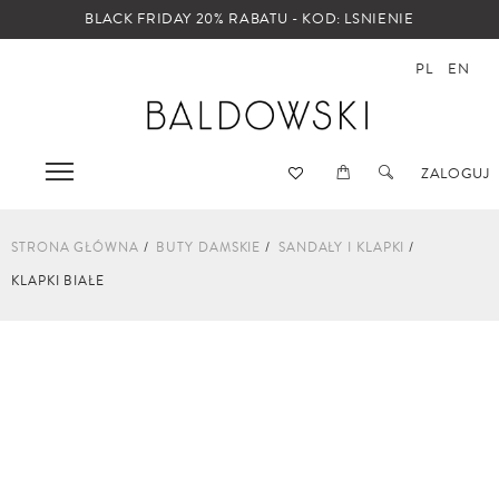
BLACK FRIDAY 20% RABATU - KOD: LSNIENIE
PL
EN
ZALOGUJ
STRONA GŁÓWNA
BUTY DAMSKIE
SANDAŁY I KLAPKI
KLAPKI BIAŁE