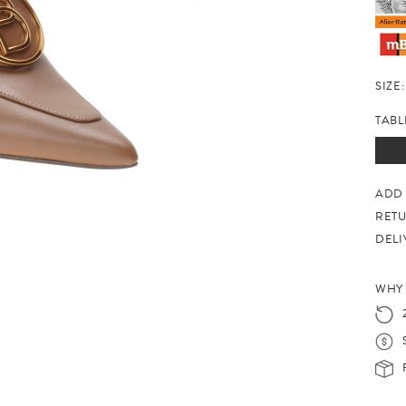
SIZE:
TABL
ADD 
RET
DELI
WHY 