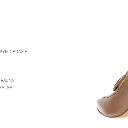
WYM OBCASIE.
.
URALNA
RALNA