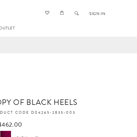
SIGN IN
OUTLET
PY OF BLACK HEELS
DUCT CODE
D04265-2835-003
N462.00