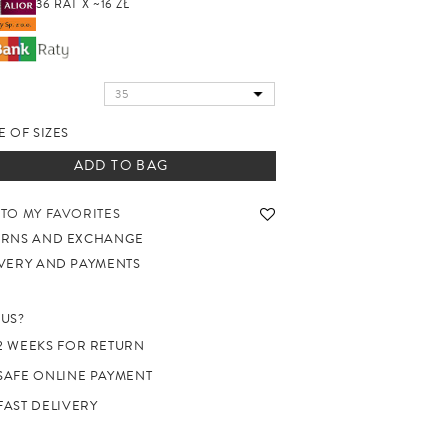
36 RAT X ~16 ZŁ
E OF SIZES
ADD TO BAG
TO MY FAVORITES
URNS AND EXCHANGE
VERY AND PAYMENTS
US?
2 WEEKS FOR RETURN
SAFE ONLINE PAYMENT
FAST DELIVERY